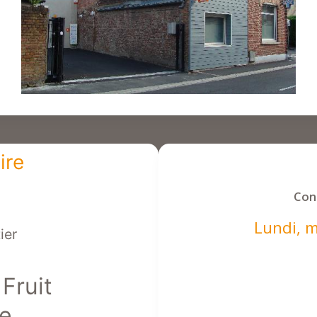
ire
Con
Lundi, m
ier
Fruit
e