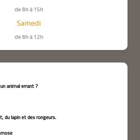
de 8h à 15h
Samedi
de 8h à 12h
 un animal errant ?
, du lapin et des rongeurs.
asmose