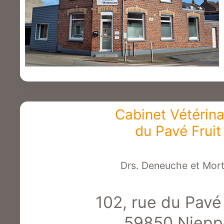
Cabinet Vétérina
du Pavé Fruit
Drs. Deneuche et Mort
102, rue du Pavé 
59850 Niepp