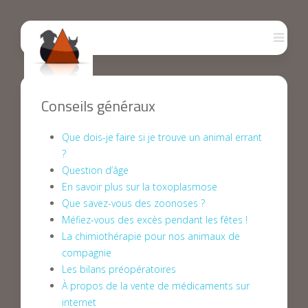
Conseils généraux
Que dois-je faire si je trouve un animal errant
?
Question d’âge
En savoir plus sur la toxoplasmose
Que savez-vous des zoonoses ?
Méfiez-vous des excès pendant les fêtes !
La chimiothérapie pour nos animaux de
compagnie
Les bilans préopératoires
À propos de la vente de médicaments sur
internet