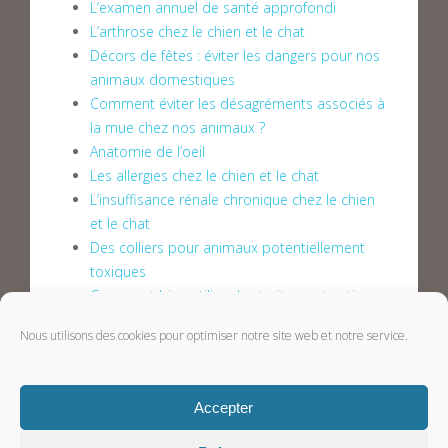
L’examen annuel de santé approfondi
L’arthrose chez le chien et le chat
Décors de fêtes : éviter les dangers pour nos
animaux domestiques
Comment éviter les désagréments associés à
la mue chez nos animaux ?
Anatomie de l’oeil
Les allergies chez le chien et le chat
L’insuffisance rénale chronique chez le chien
et le chat
Des colliers pour animaux potentiellement
toxiques
Comment bien utiliser les traitement anti-
inflammatoires ?
Nous utilisons des cookies pour optimiser notre site web et notre service.
Attention aux épillets
Le décès de votre animal
Les puces chez le chien et le chat
Accepter