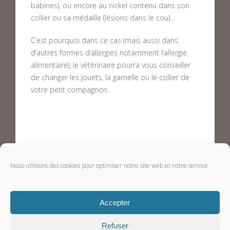
babines), ou encore au nickel contenu dans son
collier ou sa médaille (lésions dans le cou)…
C’est pourquoi dans ce cas (mais aussi dans
d’autres formes d’allergies notamment l’allergie
alimentaire), le vétérinaire pourra vous conseiller
de changer les jouets, la gamelle ou le collier de
votre petit compagnon.
Cet article vous est offert par Santé Vet,
Nous utilisons des cookies pour optimiser notre site web et notre service.
le spécialiste de l’assurance santé chien, chat et
NAC.
Visitez
santevet.com
Accepter
Refuser