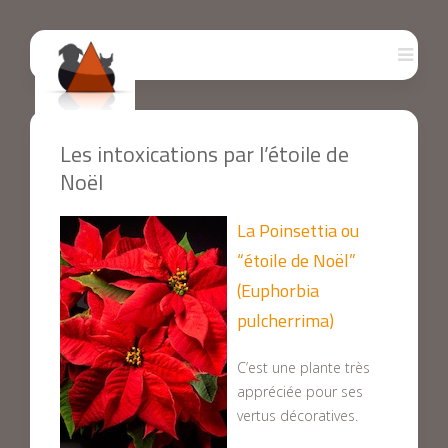
Les intoxications par l’étoile de
Noël
La Poinsettia ou
“étoile de Noël”
(Euphorbia
pulcherrima)
C’est une plante très
appréciée pour ses
vertus décoratives.