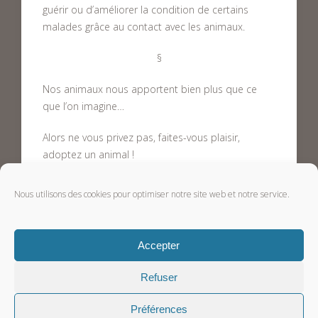
guérir ou d’améliorer la condition de certains
malades grâce au contact avec les animaux.
§
Nos animaux nous apportent bien plus que ce
que l’on imagine…
Alors ne vous privez pas, faites-vous plaisir,
adoptez un animal !
Attention toutefois à bien prendre soin de lui et à
Nous utilisons des cookies pour optimiser notre site web et notre service.
lui rendre tout ce qu’il vous apporte !
© Copyright Vetup 2015.
Accepter
Refuser
Préférences