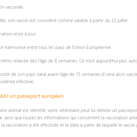
on vaccinale.
illet, son vaccin est considéré comme valable à partir du 22 juillet.
ation reste à jour.
té harmonisé entre tous les pays de l’Union Européenne.
trefois réalisée dès l’âge de 8 semaines. Ce n’est aujourd’hui plus auto
ortir de son pays natal avant l’âge de 15 semaines (il sera alors vacc
idérée effective)
établir un passeport européen
tre animal est identifié, votre vétérinaire peut lui délivrer un passep
tre, ainsi que toutes les informations qui concernent la vaccination ant
 la vaccination a été effectuée et la date à partir de laquelle le vaccin 