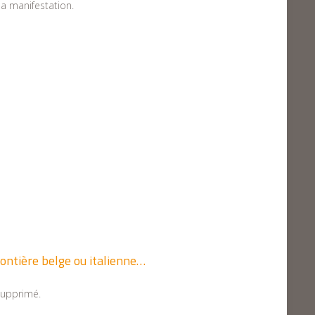
la manifestation.
rontière belge ou italienne…
supprimé.