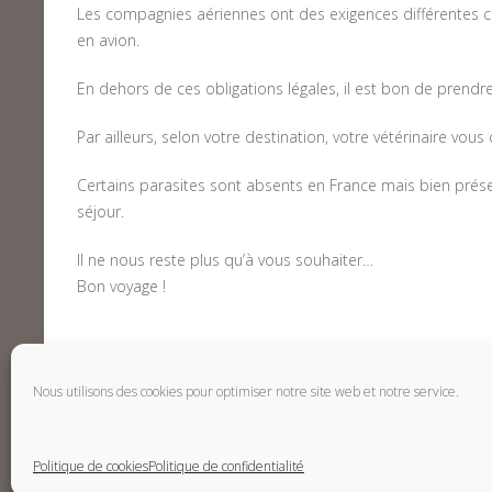
Les compagnies aériennes ont des exigences différentes c
en avion.
En dehors de ces obligations légales, il est bon de prendr
Par ailleurs, selon votre destination, votre vétérinaire vou
Certains parasites sont absents en France mais bien prése
séjour.
Il ne nous reste plus qu’à vous souhaiter…
Bon voyage !
Nous utilisons des cookies pour optimiser notre site web et notre service.
Politique de cookies
Politique de confidentialité