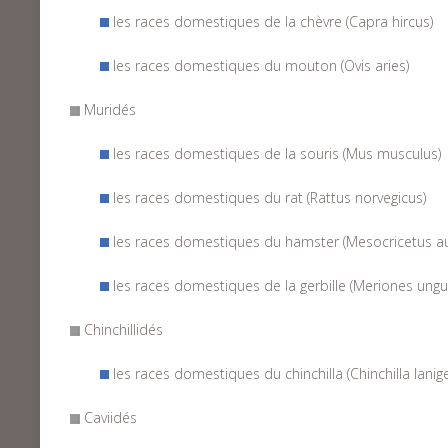
les races domestiques de la chèvre (Capra hircus)
les races domestiques du mouton (Ovis aries)
Muridés
les races domestiques de la souris (Mus musculus)
les races domestiques du rat (Rattus norvegicus)
les races domestiques du hamster (Mesocricetus au
les races domestiques de la gerbille (Meriones ungui
Chinchillidés
les races domestiques du chinchilla (Chinchilla lanig
Caviidés