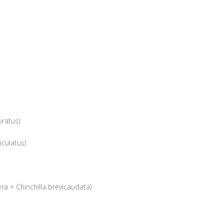
ratus)
culatus)
era × Chinchilla brevicaudata)