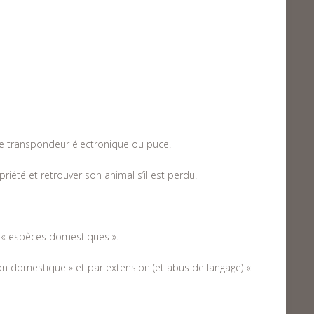
é le transpondeur électronique ou puce.
iété et retrouver son animal s’il est perdu.
s « espèces domestiques ».
« non domestique » et par extension (et abus de langage) «