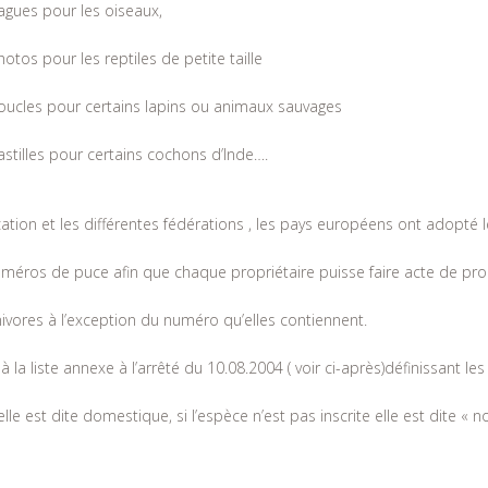
gues pour les oiseaux,
otos pour les reptiles de petite taille
ucles pour certains lapins ou animaux sauvages
stilles pour certains cochons d’Inde….
ification et les différentes fédérations , les pays européens ont adopt
uméros de puce afin que chaque propriétaire puisse faire acte de propr
ivores à l’exception du numéro qu’elles contiennent.
 liste annexe à l’arrêté du 10.08.2004 ( voir ci-après)définissant le
 elle est dite domestique, si l’espèce n’est pas inscrite elle est dite 