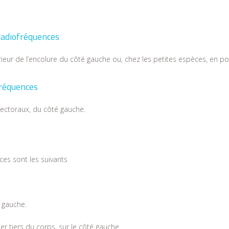
adiofréquences
rieur de l’encolure du côté gauche ou, chez les petites espèces, en pos
fréquences
pectoraux, du côté gauche.
ces sont les suivants
é gauche.
r tiers du corps, sur le côté gauche.