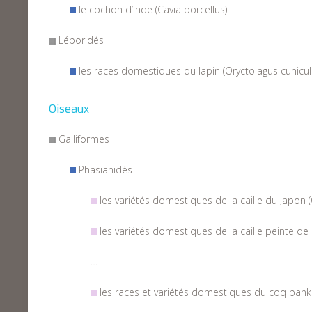
le cochon d’Inde (Cavia porcellus)
Léporidés
les races domestiques du lapin (Oryctolagus cunicul
Oiseaux
Galliformes
Phasianidés
les variétés domestiques de la caille du Japon (
les variétés domestiques de la caille peinte de 
…
les races et variétés domestiques du coq bankiv