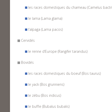
les races domestiques du chameau (Camelus bactri
le lama (Lama glama)
l’alpaga (Lama pacos)
Cervidés
le renne d’Europe (Rangifer tarandus)
Bovidés
les races domestiques du boeuf (Bos taurus)
le yack (Bos grunniens)
le zébu (Bos indicus)
le buffle (Bubalus bubalis)