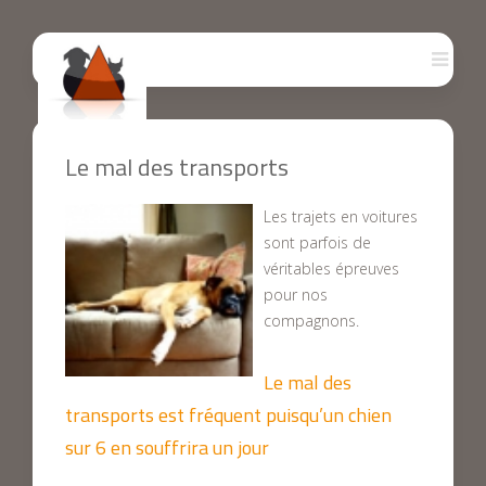
Le mal des transports
Les trajets en voitures
sont parfois de
véritables épreuves
pour nos
compagnons.
Le mal des
transports est fréquent puisqu’un chien
sur 6 en souffrira un jour