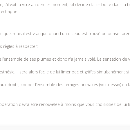
e, s’il voit la vitre au dernier moment, s’il décide d’aller boire dans la
réchapper.
ronique, mais il est vrai que quand un oiseau est trouvé on pense rarem
s règles à respecter:
 l’ensemble de ses plumes et donc n’a jamais volé. La sensation de vo
hésie, il sera alors facile de lui limer bec et griffes simultanément s
eaux droits, couper l’ensemble des rémiges primaires (voir dessin) en l
opération devra être renouvelée à moins que vous choisissiez de lui l