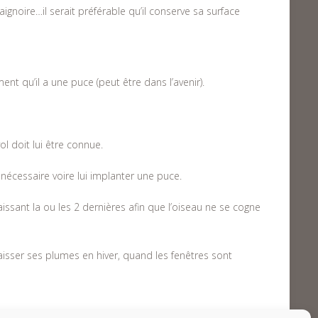
 baignoire…il serait préférable qu’il conserve sa surface
ent qu’il a une puce (peut être dans l’avenir).
l doit lui être connue.
i nécessaire voire lui implanter une puce.
aissant la ou les 2 dernières afin que l’oiseau ne se cogne
aisser ses plumes en hiver, quand les fenêtres sont