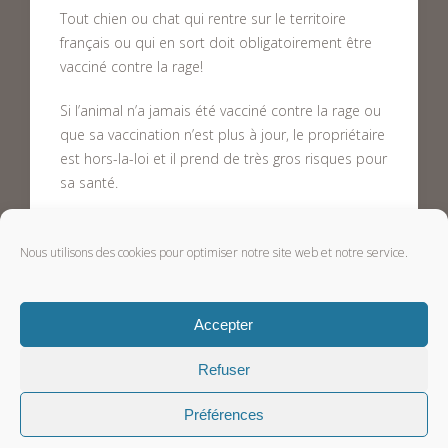
Tout chien ou chat qui rentre sur le territoire
français ou qui en sort doit obligatoirement être
vacciné contre la rage!
Si l’animal n’a jamais été vacciné contre la rage ou
que sa vaccination n’est plus à jour, le propriétaire
est hors-la-loi et il prend de très gros risques pour
sa santé.
Lire la suite
Nous utilisons des cookies pour optimiser notre site web et notre service.
1
2
3
4
5
Accepter
Refuser
Préférences